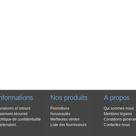
nformations
Nos produits
A propos
ivraisons et retours
Promotions
Qui sommes-nous
aiement sécurisé
Nouveautés
Mentions légales
olitique de confidentialité
Meilleures ventes
Conditions général
artenaires
Liste des fournisseurs
Contactez-nous