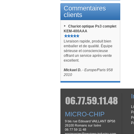
Commentaires
clients
Chariot optique Ps3 complet
KEM-400AAA
Livraison rapide, produit bien
emballer et de qualité. Équipe
sérieuse et consciencieuse
offrant un service après-vente
excellent.
Mickael D.
- Europe/Paris 958
2010
I
L
P
MICRO-CHIP
P
9 bis rue Edouard VAILLANT BP58
P
26100 Romans sur Isère
06 77 59 11 48
postmaster@nextgen-industry.com