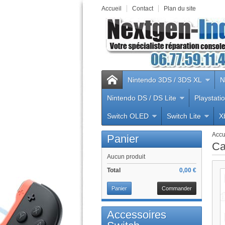
Accueil
Contact
Plan du site
Nintendo 3DS / 3DS XL
N
Nintendo DS / DS Lite
Playstati
Switch OLED
Switch Lite
X
Accu
Panier
Ca
Aucun produit
Total
0,00 €
Panier
Commander
Accessoires