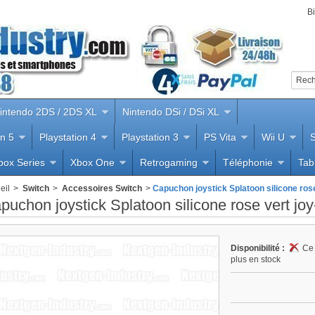
B
intendo 2DS / 2DS XL
Nintendo DSi / DSi XL
on 5
Playstation 4
Playstation 3
PS Vita
Wii U
S
Nous utilisons des cookies
box Series
Xbox One
Retrogaming
Téléphonie
Tab
Nous utilisons des cookies et d'autres technologies de suiv
eil
>
Switch
>
Accessoires Switch
>
Capuchon joystick Splatoon silicone ros
pour améliorer votre expérience de navigation sur notre
puchon joystick Splatoon silicone rose vert jo
site, pour vous montrer un contenu personnalisé et des
publicités ciblées, pour analyser le trafic de notre site et
pour comprendre la provenance de nos visiteurs.
Disponibilité :
Ce 
plus en stock
J'accepte
Je refuse
Changer mes préférences