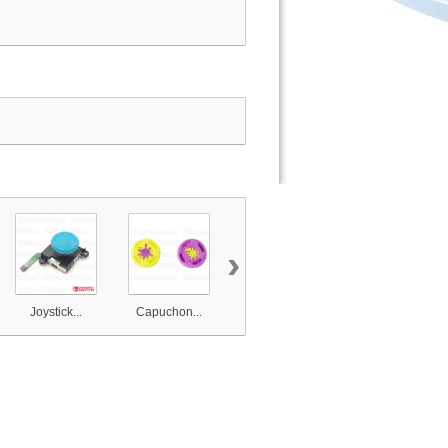
›
Joystick...
Capuchon...
Béquille...
Coque...