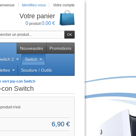
ienvenue
Identifiez-vous
Votre compte
Votre panier
0
0.00 €
produit
Nouveautés
Promotions
witch 2
Switch
lettes
Soudure / Outils
i
e vert joy-con Switch
y-con Switch
produit n'est
6,90 €