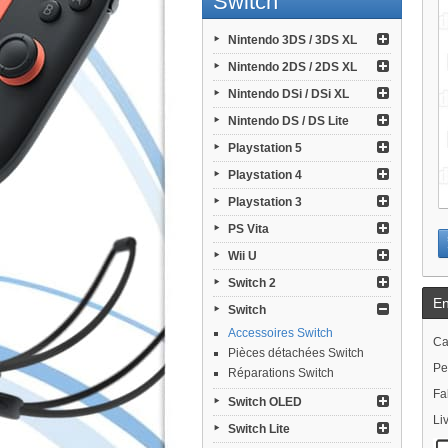
Switch
Nintendo 3DS / 3DS XL
Nintendo 2DS / 2DS XL
Nintendo DSi / DSi XL
Nintendo DS / DS Lite
Playstation 5
Playstation 4
Playstation 3
PS Vita
Wii U
Switch 2
En
Switch
Accessoires Switch
Ca
Pièces détachées Switch
Pe
Réparations Switch
Fa
Switch OLED
Li
Switch Lite