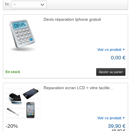
Je refuse
Tri :
--
Changer mes préférences
Devis réparation Iphone gratuit
Voir ce produit
0,00 €
En stock
Ajouter au panier
Reparation ecran LCD + vitre tactile...
Voir ce produit
-20%
39,90 €
49,90 €