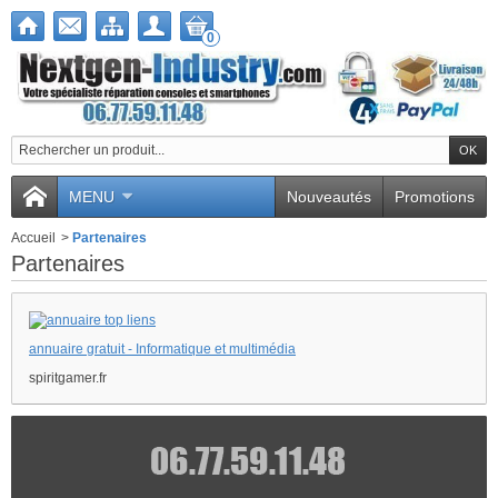
0
MENU
Nouveautés
Promotions
Accueil
>
Partenaires
Partenaires
annuaire gratuit - Informatique et multimédia
spiritgamer.fr