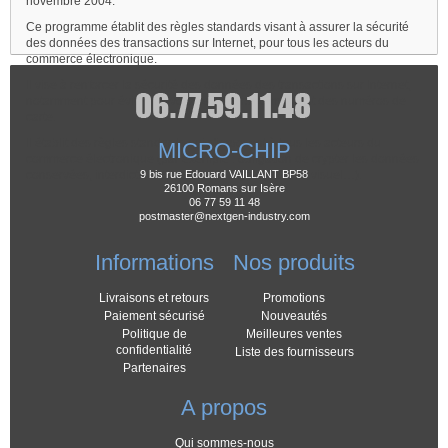
novembre 2004.
Ce programme établit des règles standards visant à assurer la sécurité
des données des transactions sur Internet, pour tous les acteurs du
commerce électronique.
Il vise à renforcer la sécurité des données des transactions sur Internet,
notamment pour éviter les vols de fichiers comportant des numéros de
carte.
Il établit des règles standards qui s'imposent à tous les acteurs du
MICRO-CHIP
commerce électronique (par exemple : obligation de crypter les données
conservées, interdiction de stocker le cryptogramme visuel…).
9 bis rue Edouard VAILLANT BP58
26100 Romans sur Isère
06 77 59 11 48
postmaster@nextgen-industry.com
Informations
Nos produits
Livraisons et retours
Promotions
Paiement sécurisé
Nouveautés
Politique de
Meilleures ventes
confidentialité
Liste des fournisseurs
Partenaires
A propos
Qui sommes-nous