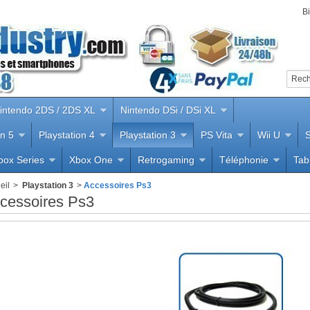
B
intendo 2DS / 2DS XL
Nintendo DSi / DSi XL
on 5
Playstation 4
Playstation 3
PS Vita
Wii U
S
box Series
Xbox One
Retrogaming
Téléphonie
Tab
eil
>
Playstation 3
>
Accessoires Ps3
cessoires Ps3