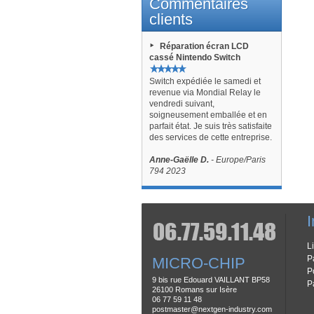
Commentaires
clients
Réparation écran LCD
cassé Nintendo Switch
Switch expédiée le samedi et
revenue via Mondial Relay le
vendredi suivant,
soigneusement emballée et en
parfait état. Je suis très satisfaite
des services de cette entreprise.
Anne-Gaëlle D.
- Europe/Paris
794 2023
I
L
P
MICRO-CHIP
P
9 bis rue Edouard VAILLANT BP58
P
26100 Romans sur Isère
06 77 59 11 48
postmaster@nextgen-industry.com