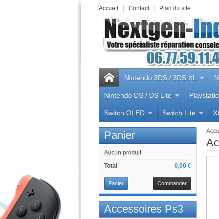
Accueil
Contact
Plan du site
Nintendo 3DS / 3DS XL
N
Nintendo DS / DS Lite
Playstati
Switch OLED
Switch Lite
X
Accu
Panier
Ac
Aucun produit
Total
0,00 €
Panier
Commander
Accessoires Ps3