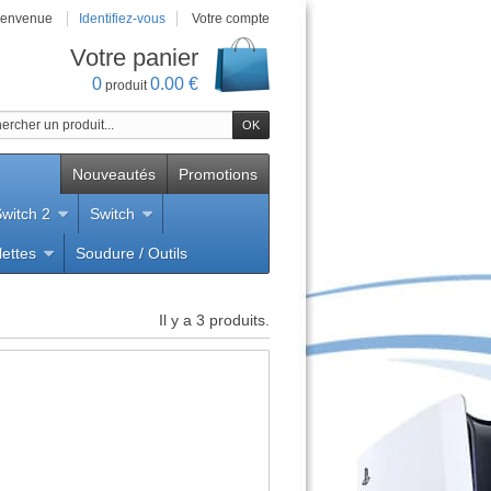
ienvenue
Identifiez-vous
Votre compte
Votre panier
0
0.00 €
produit
Nouveautés
Promotions
witch 2
Switch
lettes
Soudure / Outils
Il y a 3 produits.