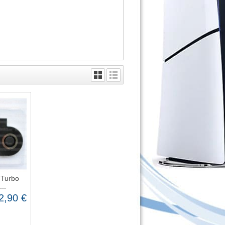
 Turbo
..
2,90 €