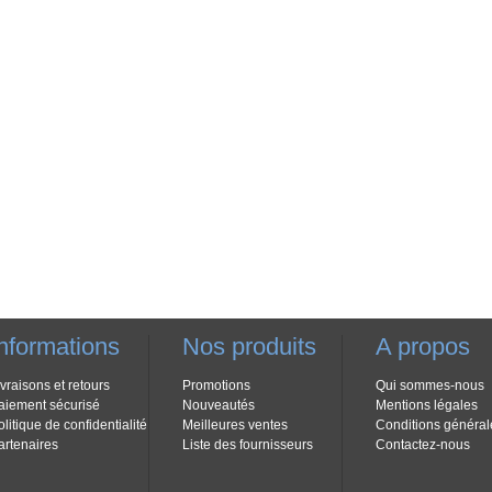
nformations
Nos produits
A propos
ivraisons et retours
Promotions
Qui sommes-nous
aiement sécurisé
Nouveautés
Mentions légales
olitique de confidentialité
Meilleures ventes
Conditions général
artenaires
Liste des fournisseurs
Contactez-nous