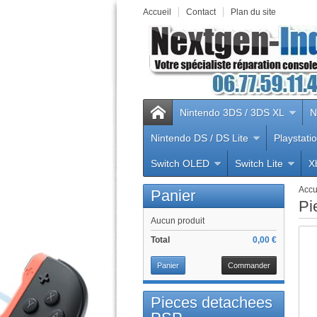
Accueil
Contact
Plan du site
Nintendo 3DS / 3DS XL
N
Nintendo DS / DS Lite
Playstati
Switch OLED
Switch Lite
X
Accu
Panier
Pi
Aucun produit
Total
0,00 €
Panier
Commander
Pieces detachees