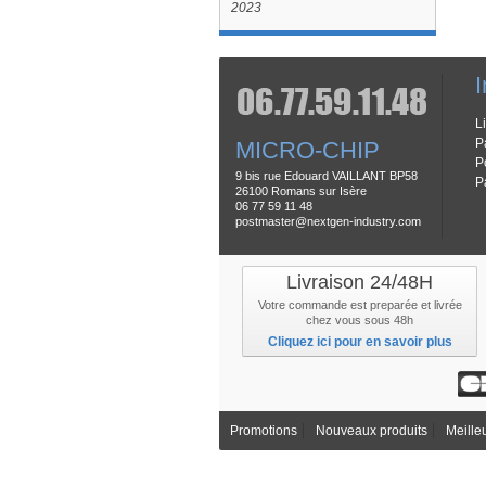
2023
I
L
P
MICRO-CHIP
P
9 bis rue Edouard VAILLANT BP58
P
26100 Romans sur Isère
06 77 59 11 48
postmaster@nextgen-industry.com
Livraison 24/48H
Votre commande est preparée et livrée
chez vous sous 48h
Cliquez ici pour en savoir plus
Promotions
Nouveaux produits
Meille