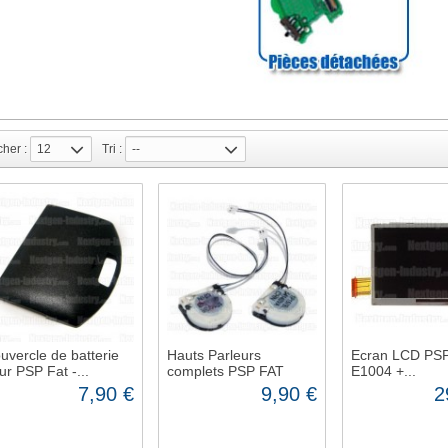
cher :
12
Tri :
--
uvercle de batterie
Hauts Parleurs
Ecran LCD PSP
ur PSP Fat -...
complets PSP FAT
E1004 +...
7,90 €
9,90 €
2