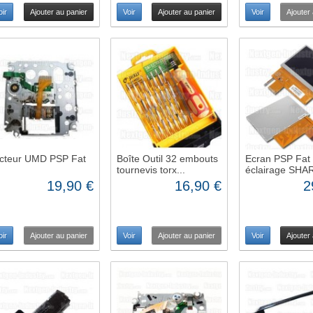
oir
Ajouter au panier
Voir
Ajouter au panier
Voir
Ajouter
cteur UMD PSP Fat
Boîte Outil 32 embouts
Ecran PSP Fat 
tournevis torx...
éclairage SHA
19,90 €
16,90 €
2
oir
Ajouter au panier
Voir
Ajouter au panier
Voir
Ajouter