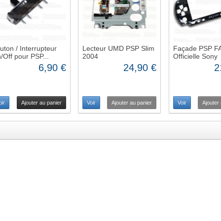
uton / Interrupteur
Lecteur UMD PSP Slim
Façade PSP F
/Off pour PSP...
2004
Officielle Sony
6,90 €
24,90 €
2
oir
Ajouter au panier
Voir
Ajouter au panier
Voir
Ajouter