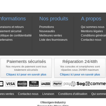
nformations
Nos produits
A propos
ivraisons et retours
Promotions
Qui sommes-nous
aiement sécurisé
Nouveautés
Mentions légales
olitique de confidentialité
Meilleures ventes
Conditions général
artenaires
Liste des fournisseurs
Contactez-nous
Paiements sécurisés
Réparation 24/48h
Nos moyens de paiement sont tous
Vos consoles et smartphones sont
totalement sécurisés
réparées sous 24/48H maximum
Cliquez ici pour en savoir plus
Cliquez ici pour en savoir plus
ures ventes
Contactez-nous
Livraison
Conditions d'utilisation
Qui somme
©Nextgen-Industry