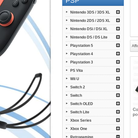
PSP
Nintendo 3DS / 3DS XL
Nintendo 2DS / 2DS XL
Nintendo DSi / DSi XL
Nintendo DS / DS Lite
Playstation 5
Affi
Playstation 4
Playstation 3
PS Vita
Wii U
Switch 2
Switch
Switch OLED
Co
Switch Lite
po
Xbox Series
Xbox One
Retrogaming