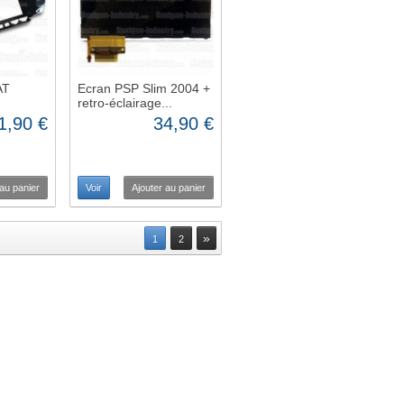
AT
Ecran PSP Slim 2004 +
retro-éclairage...
1,90 €
34,90 €
 au panier
Voir
Ajouter au panier
»
1
2