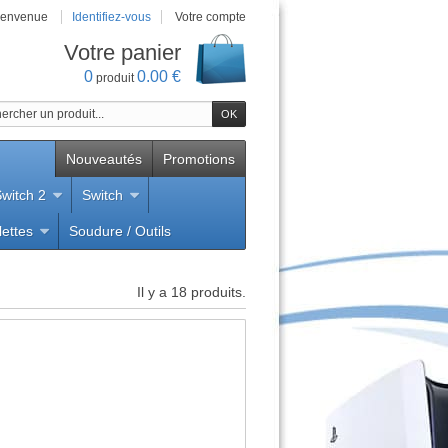
ienvenue
Identifiez-vous
Votre compte
Votre panier
0
0.00 €
produit
Nouveautés
Promotions
witch 2
Switch
lettes
Soudure / Outils
i
Il y a 18 produits.