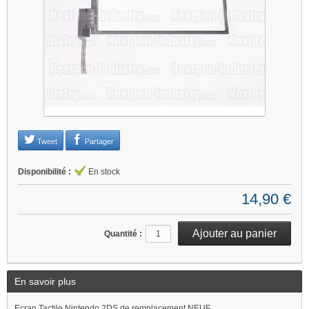
Je refuse
Changer mes préférences
Tweet
Partager
Disponibilité :
En stock
14,90 €
Quantité :
En savoir plus
Ecran Tactile Nintendo 2DS de remplacement NEUF