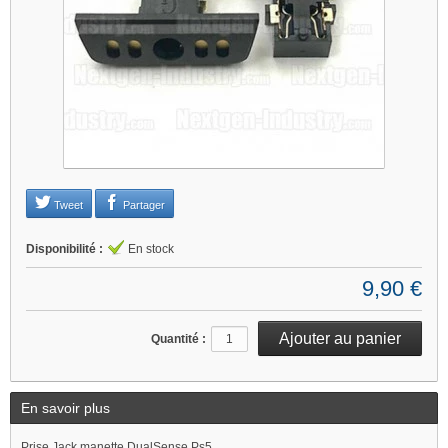
Je refuse
Changer mes préférences
Tweet
Partager
Disponibilité :
En stock
9,90 €
Quantité :
En savoir plus
Prise Jack manette DualSense Ps5