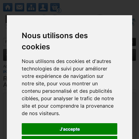
0
Nous utilisons des
cookies
MENU
Nouveautés
Promotions
Nous utilisons des cookies et d'autres
Accueil
>
Playstation 4
>
Pièces détachées Ps4
>
Raccord Câble 4 pins
technologies de suivi pour améliorer
pour alimentation Ps4 ADP-240CR
votre expérience de navigation sur
Raccord Câble 4 pins pour alimentation Ps4
notre site, pour vous montrer un
ADP-240CR
contenu personnalisé et des publicités
ciblées, pour analyser le trafic de notre
site et pour comprendre la provenance
de nos visiteurs.
J'accepte