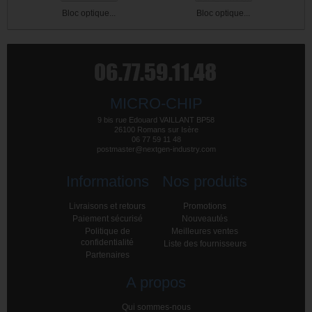
Bloc optique...
Bloc optique...
MICRO-CHIP
9 bis rue Edouard VAILLANT BP58
26100 Romans sur Isère
06 77 59 11 48
postmaster@nextgen-industry.com
Informations
Nos produits
Livraisons et retours
Promotions
Paiement sécurisé
Nouveautés
Politique de
Meilleures ventes
confidentialité
Liste des fournisseurs
Partenaires
A propos
Qui sommes-nous