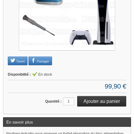
Je refuse
Changer mes préférences
Tweet
Partager
Disponibilité :
En stock
99,90 €
Quantité :
En savoir plus
Nextgen-Industry vous propose un forfait réparation du bloc alimentation