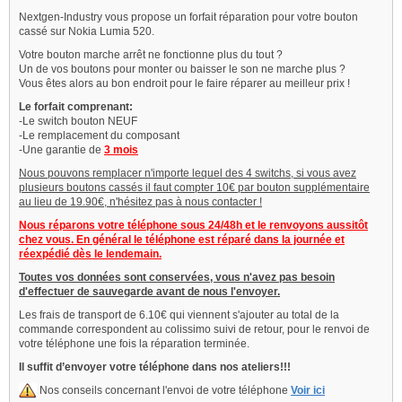
Nextgen-Industry vous propose un forfait réparation pour votre bouton
cassé sur Nokia Lumia 520.
Votre bouton marche arrêt ne fonctionne plus du tout ?
Un de vos boutons pour monter ou baisser le son ne marche plus ?
Vous êtes alors au bon endroit pour le faire réparer au meilleur prix !
Le forfait comprenant:
-Le switch bouton NEUF
-Le remplacement du composant
-Une garantie de
3 mois
Nous pouvons remplacer n'importe lequel des 4 switchs, si vous avez
plusieurs boutons cassés il faut compter 10€ par bouton supplémentaire
au lieu de 19.90€, n'hésitez pas à nous contacter !
Nous réparons votre téléphone sous 24/48h et le renvoyons aussitôt
chez vous. En général le téléphone est réparé dans la journée et
réexpédié dès le lendemain.
Toutes vos données sont conservées, vous n'avez pas besoin
d'effectuer de sauvegarde avant de nous l'envoyer.
Les frais de transport de 6.10€ qui viennent s'ajouter au total de la
commande correspondent au colissimo suivi de retour, pour le renvoi de
votre téléphone une fois la réparation terminée.
Il suffit d’envoyer votre téléphone dans nos ateliers!!!
Nos conseils concernant l'envoi de votre téléphone
Voir ici