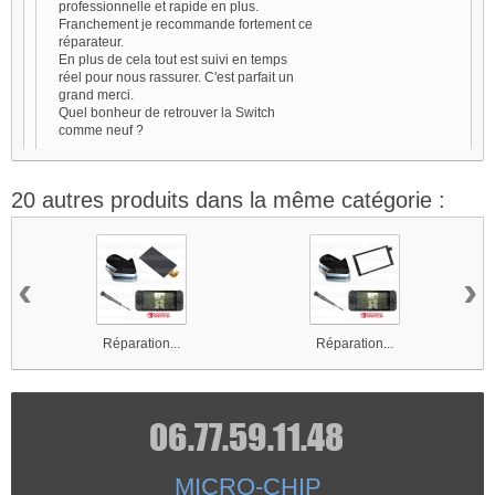
professionnelle et rapide en plus.
Franchement je recommande fortement ce
réparateur.
En plus de cela tout est suivi en temps
réel pour nous rassurer. C'est parfait un
grand merci.
Quel bonheur de retrouver la Switch
comme neuf ?
20 autres produits dans la même catégorie :
Note
Sophie V
15/02/2024
Très satisfaite
‹
›
Un grand merci au réparateur ont appel il
répondre à nos questions et la réparation
a été très vite mon fils est heureux de
récupérer ça console je le conseille
Réparation...
Réparation...
fortement ce site
1 personne(s) sur 1 ont trouvé ce
commentaire utile.
Note
MICRO-CHIP