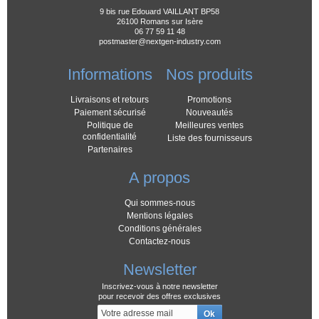
Nicolas A
9 bis rue Edouard VAILLANT BP58
01/12/2023
26100 Romans sur Isère
06 77 59 11 48
C'etait bien le connecteur
postmaster@nextgen-industry.com
Ecran noir la console ne s'allumait plus.
En une semaine, livraison aller retour
Informations
Nos produits
inclus et j'ai reçu ma console de nouveau
fonctionnel.
J' ai en plus profite d'une promo -17% que
Livraisons et retours
Promotions
du bonheur.
Paiement sécurisé
Nouveautés
Merci a l’équipe pour le travail et la
Politique de
Meilleures ventes
réactivité. Je recommande bien sur ce site
confidentialité
Liste des fournisseurs
!
Partenaires
A propos
Note
Qui sommes-nous
arthur g
19/09/2023
Mentions légales
réparation switch charge pas
Conditions générales
Contactez-nous
Je suis passé leur déposé ma switch qui
ne chargé plus. Récupéré 2 jours après
Newsletter
réparé, au top ! Merci à nextgen
Inscrivez-vous à notre newsletter
pour recevoir des offres exclusives
Note