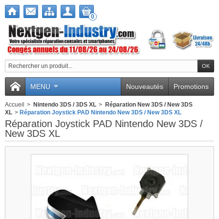
0
Nous utilisons des
cookies
MENU
Nouveautés
Promotions
Nous utilisons des cookies et d'autres
Accueil
>
Nintendo 3DS / 3DS XL
>
Réparation New 3DS / New 3DS
technologies de suivi pour améliorer
XL
>
Réparation Joystick PAD Nintendo New 3DS / New 3DS XL
votre expérience de navigation sur
Réparation Joystick PAD Nintendo New 3DS /
notre site, pour vous montrer un
New 3DS XL
contenu personnalisé et des publicités
ciblées, pour analyser le trafic de notre
site et pour comprendre la provenance
de nos visiteurs.
J'accepte