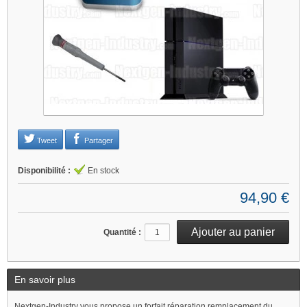
Je refuse
Changer mes préférences
Tweet
Partager
Disponibilité :
En stock
94,90 €
Quantité :
En savoir plus
Nextgen-Industry vous propose un forfait réparation remplacement du