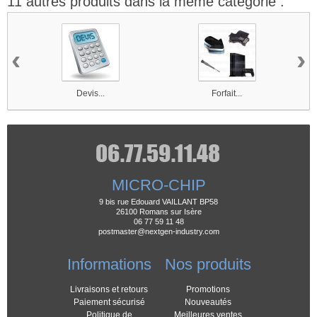
11 autres produits dans la même catégorie :
‹
›
Devis...
Forfait...
MICRO-CHIP
9 bis rue Edouard VAILLANT BP58
26100 Romans sur Isère
06 77 59 11 48
postmaster@nextgen-industry.com
Informations
Nos produits
Livraisons et retours
Promotions
Paiement sécurisé
Nouveautés
Politique de
Meilleures ventes