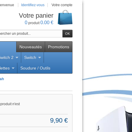
ienvenue
Identifiez-vous
Votre compte
Votre panier
0
0.00 €
produit
Nouveautés
Promotions
witch 2
Switch
lettes
Soudure / Outils
i
mah
produit n'est
9,90 €