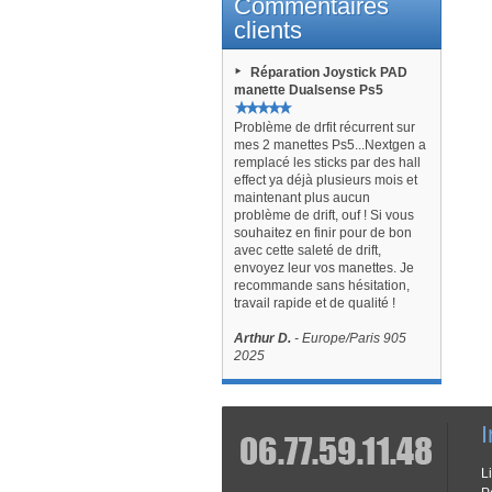
Commentaires
clients
Réparation Joystick PAD
manette Dualsense Ps5
Problème de drfit récurrent sur
mes 2 manettes Ps5...Nextgen a
remplacé les sticks par des hall
effect ya déjà plusieurs mois et
maintenant plus aucun
problème de drift, ouf ! Si vous
souhaitez en finir pour de bon
avec cette saleté de drift,
envoyez leur vos manettes. Je
recommande sans hésitation,
travail rapide et de qualité !
Arthur D.
- Europe/Paris 905
2025
I
L