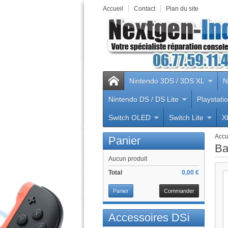
Accueil
Contact
Plan du site
Nintendo 3DS / 3DS XL
N
Nintendo DS / DS Lite
Playstati
Switch OLED
Switch Lite
X
Accu
Panier
Ba
Aucun produit
Total
0,00 €
Panier
Commander
Accessoires DSi