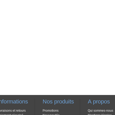
nformations
Nos produits
A propos
ivraisons et retours
Promotions
Qui sommes-nous