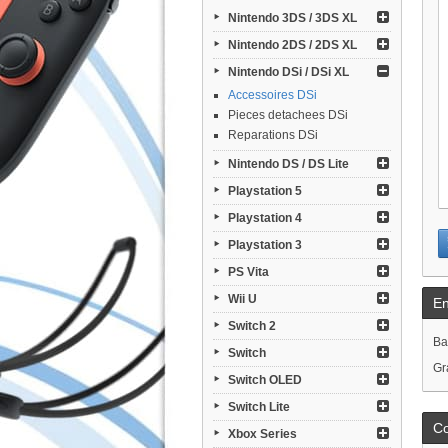
Nintendo 3DS / 3DS XL
Nintendo 2DS / 2DS XL
Nintendo DSi / DSi XL
Accessoires DSi
Pieces detachees DSi
Reparations DSi
Nintendo DS / DS Lite
Playstation 5
Playstation 4
Playstation 3
PS Vita
Wii U
En
Switch 2
Ba
Switch
Gr
Switch OLED
Switch Lite
C
Xbox Series