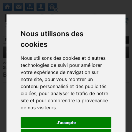
0
Nous utilisons des
cookies
MENU
Nouveautés
Promotions
Nous utilisons des cookies et d'autres
Accueil
>
Nintendo 3DS / 3DS XL
>
Pieces detachees 3DS / 3DS
technologies de suivi pour améliorer
XL
>
Bloque Lock charnière 3DS XL
votre expérience de navigation sur
Bloque Lock charnière 3DS XL
notre site, pour vous montrer un
contenu personnalisé et des publicités
ciblées, pour analyser le trafic de notre
site et pour comprendre la provenance
de nos visiteurs.
J'accepte