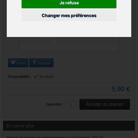
Je refuse
Changer mes préférences
Tweet
Partager
Disponibilité :
En stock
5,90 €
Quantité :
En savoir plus
Bloque charnière de remplacement pour Nintendo 3DS XL