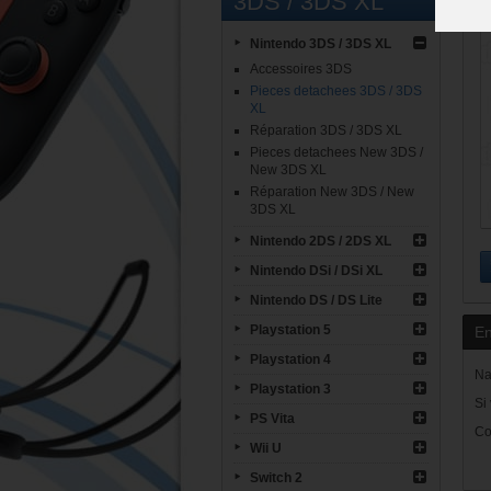
3DS / 3DS XL
Nintendo 3DS / 3DS XL
Accessoires 3DS
Pieces detachees 3DS / 3DS
XL
Réparation 3DS / 3DS XL
Pieces detachees New 3DS /
New 3DS XL
Réparation New 3DS / New
3DS XL
Nintendo 2DS / 2DS XL
Nintendo DSi / DSi XL
Nintendo DS / DS Lite
Playstation 5
En
Playstation 4
Na
Playstation 3
Si
PS Vita
Co
Wii U
Switch 2