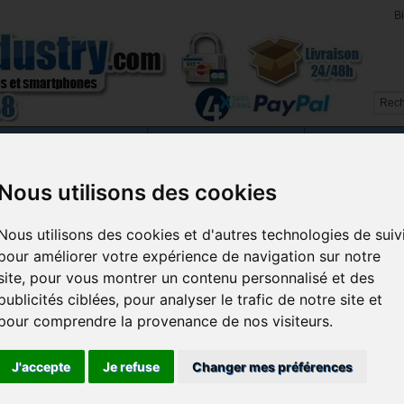
B
intendo 2DS / 2DS XL
Nintendo DSi / DSi XL
on 5
Playstation 4
Playstation 3
PS Vita
Wii U
S
Nous utilisons des cookies
box Series
Xbox One
Retrogaming
Téléphonie
Tab
Nous utilisons des cookies et d'autres technologies de suiv
eil
>
Nintendo 3DS / 3DS XL
>
Pieces detachees 3DS / 3DS XL
>
Nappe + cam
pour améliorer votre expérience de navigation sur notre
ppe + caméra Nintendo 3DS
site, pour vous montrer un contenu personnalisé et des
publicités ciblées, pour analyser le trafic de notre site et
pour comprendre la provenance de nos visiteurs.
Disponibilité :
En 
J'accepte
Je refuse
Changer mes préférences
Quantit