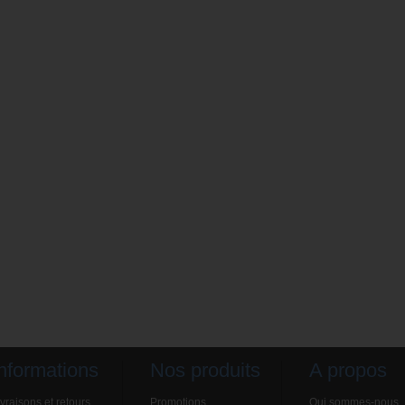
nformations
Nos produits
A propos
ivraisons et retours
Promotions
Qui sommes-nous