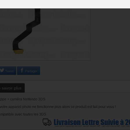
Tweet
Partager
 savoir plus
ppe + caméra Nintendo 3DS
 votre appareil photo ne fonctionne plus alors ce produit est fait pour vous !
mpatible avec toutes les 3DS