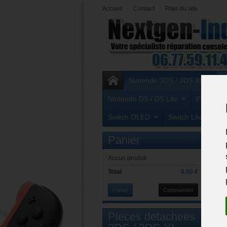
Accueil
Contact
Plan du site
Nintendo 3DS / 3DS XL
N
Nintendo DS / DS Lite
Playstati
Switch OLED
Switch Lite
X
Accu
Panier
Na
Aucun produit
Total
0,00 €
Panier
Commander
Pieces detachees