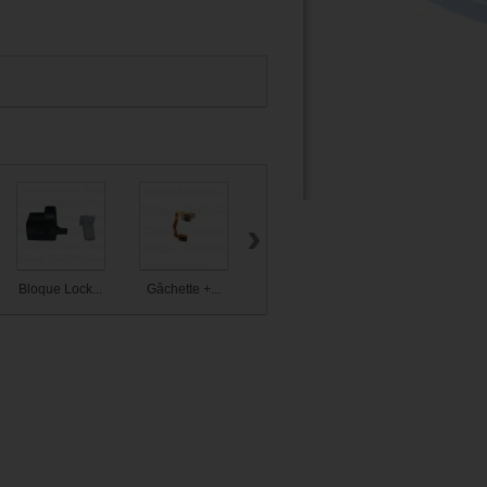
›
Bloque Lock...
Gâchette +...
Gâchette +...
Gâchette +...