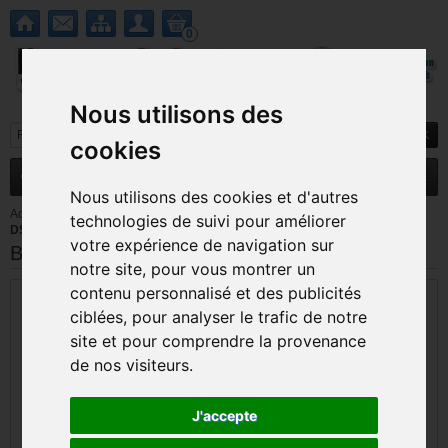
0
Nous utilisons des
cookies
MENU
Nouveautés
Promotions
Nous utilisons des cookies et d'autres
Accueil
>
Nintendo DS / DS Lite
>
Pieces detachees DS Lite
>
Nintendo
technologies de suivi pour améliorer
DS Lite
>
Bobine L2, L4, L5 DS, DS Lite, DSi, 3DS
votre expérience de navigation sur
Bobine L2, L4, L5 DS, DS Lite, DSi, 3DS
notre site, pour vous montrer un
contenu personnalisé et des publicités
ciblées, pour analyser le trafic de notre
site et pour comprendre la provenance
de nos visiteurs.
J'accepte