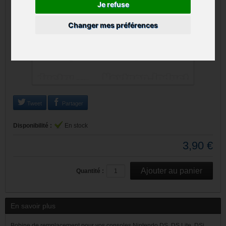
Je refuse
Changer mes préférences
Tweet
Partager
Disponibilité :
En stock
3,90 €
Quantité :
En savoir plus
Bobine de remplacement pour vos consoles Nintendo DS, DS Lite, DSi,