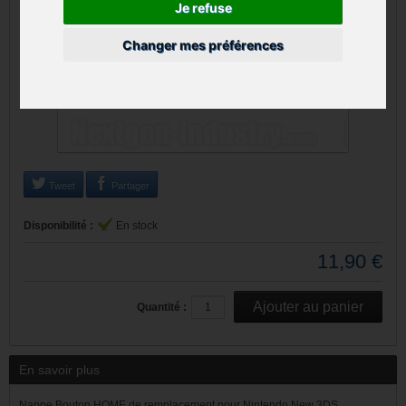
Je refuse
Changer mes préférences
Tweet
Partager
Disponibilité :
En stock
11,90 €
Quantité :
En savoir plus
Nappe Bouton HOME de remplacement pour Nintendo New 3DS.