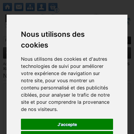
0
Nous utilisons des
cookies
MENU
Nouveautés
Promotions
Nous utilisons des cookies et d'autres
Accueil
>
Nintendo 3DS / 3DS XL
>
Pieces detachees New 3DS / New 3DS
technologies de suivi pour améliorer
XL
>
Nappe Bouton HOME Nintendo New 3DS
votre expérience de navigation sur
Nappe Bouton HOME Nintendo New 3DS
notre site, pour vous montrer un
contenu personnalisé et des publicités
ciblées, pour analyser le trafic de notre
site et pour comprendre la provenance
de nos visiteurs.
J'accepte