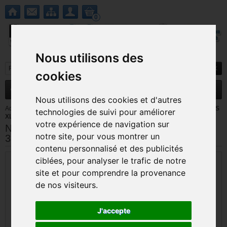
0
Nous utilisons des
cookies
MENU
Nouveautés
Promotions
Nous utilisons des cookies et d'autres
Accueil
>
Nintendo 3DS / 3DS XL
>
Pieces detachees New 3DS / New 3DS
technologies de suivi pour améliorer
XL
>
Nappe C-stick PAD Nintendo New 3DS et New 3DS XL
votre expérience de navigation sur
Nappe C-stick PAD Nintendo New 3DS et New
notre site, pour vous montrer un
3DS XL
contenu personnalisé et des publicités
ciblées, pour analyser le trafic de notre
site et pour comprendre la provenance
de nos visiteurs.
J'accepte