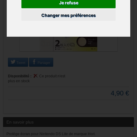
Je refuse
Changer mes préférences
Tweet
Partager
Disponibilité :
Ce produit n'est
plus en stock
4,90 €
En savoir plus
Protège écran pour Nintendo DS Lite de marque Hori.