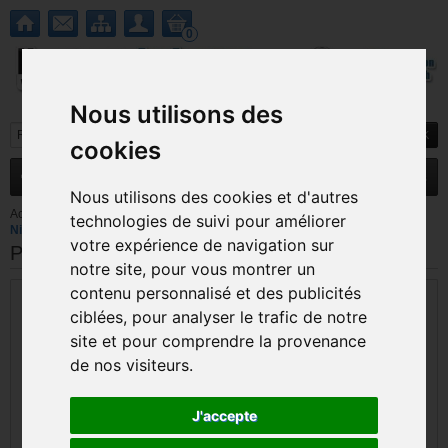
0
Nous utilisons des
cookies
MENU
Nouveautés
Promotions
Nous utilisons des cookies et d'autres
Accueil
>
Nintendo DS / DS Lite
>
Accessoires DS Lite
>
Protège écran
technologies de suivi pour améliorer
Nintendo Ds Lite Hori
votre expérience de navigation sur
Protège écran Nintendo Ds Lite Hori
notre site, pour vous montrer un
contenu personnalisé et des publicités
ciblées, pour analyser le trafic de notre
site et pour comprendre la provenance
de nos visiteurs.
J'accepte