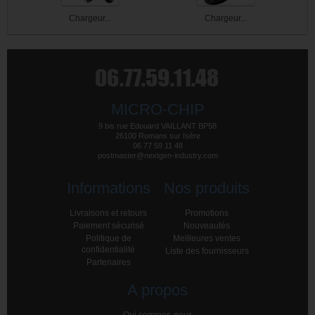
Chargeur...
Chargeur...
MICRO-CHIP
9 bis rue Edouard VAILLANT BP58
26100 Romans sur Isère
06 77 59 11 48
postmaster@nextgen-industry.com
Informations
Nos produits
Livraisons et retours
Promotions
Paiement sécurisé
Nouveautés
Politique de
Meilleures ventes
confidentialité
Liste des fournisseurs
Partenaires
A propos
Qui sommes-nous