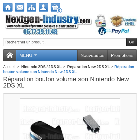
0
Nous utilisons des
cookies
MENU
Nouveautés
Promotions
Nous utilisons des cookies et d'autres
Accueil
>
Nintendo 2DS / 2DS XL
>
Reparation New 2DS XL
>
Réparation
technologies de suivi pour améliorer
bouton volume son Nintendo New 2DS XL
votre expérience de navigation sur
Réparation bouton volume son Nintendo New
notre site, pour vous montrer un
2DS XL
contenu personnalisé et des publicités
ciblées, pour analyser le trafic de notre
site et pour comprendre la provenance
de nos visiteurs.
J'accepte