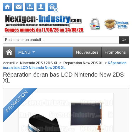
0
Nous utilisons des
cookies
MENU
Nouveautés
Promotions
Nous utilisons des cookies et d'autres
Accueil
>
Nintendo 2DS / 2DS XL
>
Reparation New 2DS XL
>
Réparation
technologies de suivi pour améliorer
écran bas LCD Nintendo New 2DS XL
votre expérience de navigation sur
Réparation écran bas LCD Nintendo New 2DS
notre site, pour vous montrer un
XL
contenu personnalisé et des publicités
PROMOTION
ciblées, pour analyser le trafic de notre
site et pour comprendre la provenance
de nos visiteurs.
J'accepte