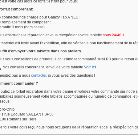
c'est votre cas alors ce forfait est fait pour vous!
 forfait comprenant:
e connecteur de charge pour Galaxy Tab A NEUF
e remplacement du composant
arantie 3 mois (hors casse)
us effectuons la réparation et vous réexpédions votre tablette
sous 24/48H.
 matériel est testé avant l'expédition, afin de vérifier le bon fonctionnement de la ré
 suffit d'envoyer votre tablette dans nos ateliers.
us vous conseillons de prendre le colissimo recommandé suivi R3 pour le retour de
Nos conseils concernant l'envoi de votre tablette
Voir ici
hésitez pas à nous
contacter
, si vous avez des questions !
omment commander
?
Ajoutez ce forfait réparation dans votre panier et validez votre commande sur notre si
Emballez soigneusement votre tablette accompagnée du numéro de commande, et ex
ssous:
cro-Chip
bis rue Edouard VAILLANT BP58
100 Romans sur Isère
e fois votre colis reçu nous nous occupons de la réparation et de la réexpédition d