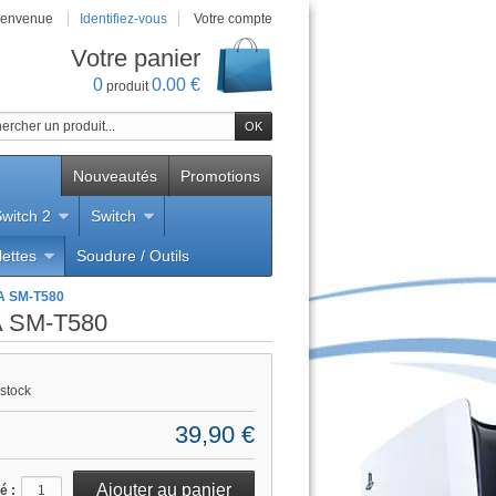
ienvenue
Identifiez-vous
Votre compte
Votre panier
0
0.00 €
produit
Nouveautés
Promotions
witch 2
Switch
lettes
Soudure / Outils
i
 A SM-T580
 A SM-T580
stock
39,90 €
é :