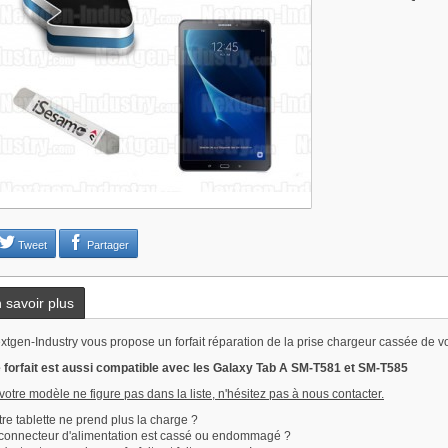
Tweet
Partager
 savoir plus
xtgen-Industry vous propose un forfait réparation de la prise chargeur cassée de
 forfait est aussi compatible avec les Galaxy Tab A
SM-T581 et SM-T585
 votre modèle ne figure pas dans la liste, n'hésitez pas à nous contacter.
tre tablette ne prend plus la charge ?
 connecteur d'alimentation est cassé ou endommagé ?