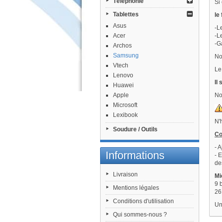
Téléphonie
Si 
Tablettes
le
Asus
-L
Acer
-L
-G
Archos
Samsung
No
Vtech
Le
Lenovo
Il
Huawei
Apple
No
Microsoft
Lexibook
N'
Soudure / Outils
C
- 
Informations
- 
de
Livraison
Mi
9 
Mentions légales
26
Conditions d'utilisation
Un
Qui sommes-nous ?