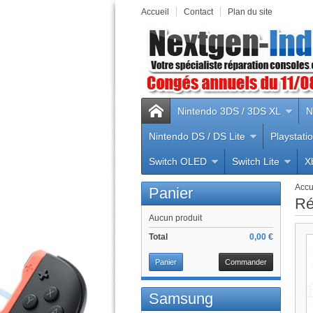
Accueil
Contact
Plan du site
Nintendo 3DS / 3DS XL
N
Nintendo DS / DS Lite
Playstati
Switch OLED
Switch Lite
X
Accu
Panier
Ré
Aucun produit
Total
0,00 €
Panier
Commander
Samsung