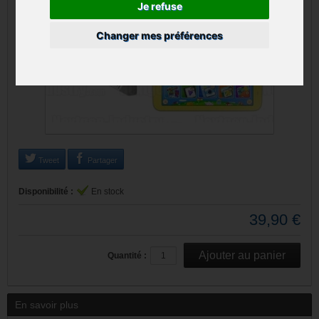
Je refuse
Changer mes préférences
Tweet
Partager
Disponibilité :
En stock
39,90 €
Quantité :
En savoir plus