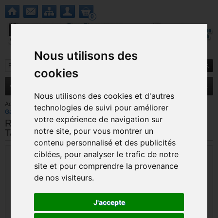
0
Nous utilisons des
cookies
MENU
Nouveautés
Promotions
Nous utilisons des cookies et d'autres
Accueil
>
Tablettes
>
Samsung
>
Réparation prise charge alimentation
technologies de suivi pour améliorer
Galaxy Tab 3 Kidz T2105
votre expérience de navigation sur
Réparation prise charge alimentation Galaxy
notre site, pour vous montrer un
Tab 3 Kidz T2105
contenu personnalisé et des publicités
ciblées, pour analyser le trafic de notre
site et pour comprendre la provenance
de nos visiteurs.
J'accepte