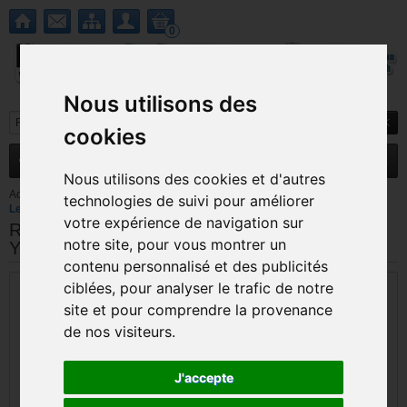
0
Nous utilisons des
cookies
MENU
Nouveautés
Promotions
Nous utilisons des cookies et d'autres
Accueil
>
Tablettes
>
Lenovo
>
Réparation connecteur alimentation
technologies de suivi pour améliorer
Lenovo Yoga 2 1051F
votre expérience de navigation sur
Réparation connecteur alimentation Lenovo
notre site, pour vous montrer un
Yoga 2 1051F
contenu personnalisé et des publicités
ciblées, pour analyser le trafic de notre
site et pour comprendre la provenance
de nos visiteurs.
J'accepte