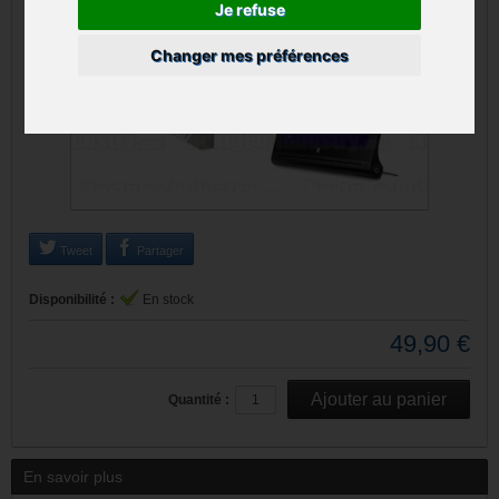
Je refuse
Changer mes préférences
Tweet
Partager
Disponibilité :
En stock
49,90 €
Quantité :
En savoir plus