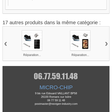
17 autres produits dans la même catégorie :
‹
›
Réparation...
Réparation...
MICRO-CHIP
9 bis rue Edouard VAILLANT BP58
26100 Romans sur Isère
06 77 59 11 48
postmaster@nextgen-industry.com