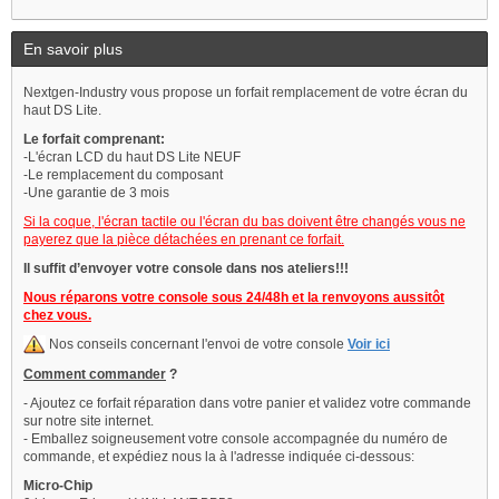
En savoir plus
Nextgen-Industry vous propose un forfait remplacement de votre écran du
haut DS Lite.
Le forfait comprenant:
-L'écran LCD du haut DS Lite NEUF
-Le remplacement du composant
-Une garantie de 3 mois
Si la coque, l'écran tactile ou l'écran du bas doivent être changés vous ne
payerez que la pièce détachées en prenant ce forfait.
Il suffit d’envoyer votre console dans nos ateliers!!!
Nous réparons votre console sous 24/48h et la renvoyons aussitôt
chez vous.
Nos conseils concernant l'envoi de votre console
Voir ici
Comment commander
?
- Ajoutez ce forfait réparation dans votre panier et validez votre commande
sur notre site internet.
- Emballez soigneusement votre console accompagnée du numéro de
commande, et expédiez nous la à l'adresse indiquée ci-dessous:
Micro-Chip