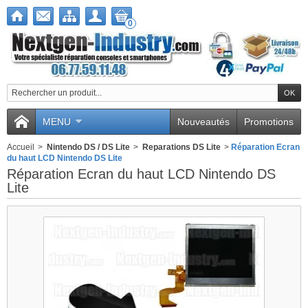
0
Nous utilisons des
cookies
MENU
Nouveautés
Promotions
Nous utilisons des cookies et d'autres
Accueil
>
Nintendo DS / DS Lite
>
Reparations DS Lite
>
Réparation Ecran
technologies de suivi pour améliorer
du haut LCD Nintendo DS Lite
votre expérience de navigation sur
Réparation Ecran du haut LCD Nintendo DS
notre site, pour vous montrer un
Lite
contenu personnalisé et des publicités
ciblées, pour analyser le trafic de notre
site et pour comprendre la provenance
de nos visiteurs.
J'accepte