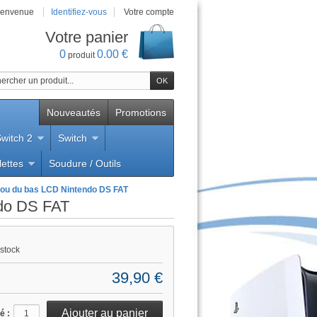
ienvenue
Identifiez-vous
Votre compte
Votre panier
0
0.00 €
produit
Nouveautés
Promotions
witch 2
Switch
lettes
Soudure / Outils
i
 ou du bas LCD Nintendo DS FAT
ndo DS FAT
stock
39,90 €
é :