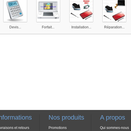
Devis...
Forfait...
Installation...
Réparation...
nformations
Nos produits
A propos
ivraisons et retours
Promotions
Qui sommes-nous