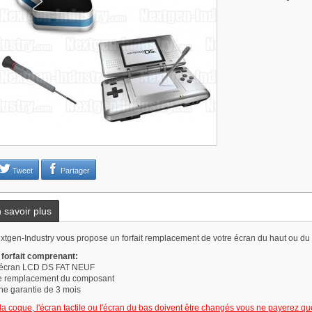
Tweet
Partager
 savoir plus
xtgen-Industry vous propose un forfait remplacement de votre écran du haut ou du
 forfait comprenant:
'écran LCD DS FAT NEUF
e remplacement du composant
ne garantie de 3 mois
 la coque, l'écran tactile ou l'écran du bas doivent être changés vous ne payerez qu