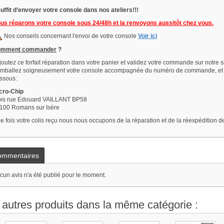
 suffit d’envoyer votre console dans nos ateliers!!!
us réparons votre console sous 24/48h et la renvoyons aussitôt chez vous.
Nos conseils concernant l'envoi de votre console
Voir ici
omment commander
?
Ajoutez ce forfait réparation dans votre panier et validez votre commande sur notre si
Emballez soigneusement votre console accompagnée du numéro de commande, et ex
ssous:
cro-Chip
bis rue Edouard VAILLANT BP58
100 Romans sur Isère
e fois votre colis reçu nous nous occupons de la réparation et de la réexpédition d
ommentaires
cun avis n'a été publié pour le moment.
 autres produits dans la même catégorie :