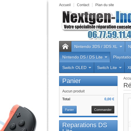
Accueil
Contact
Plan du site
Nintendo 3DS / 3DS XL
N
Nintendo DS / DS Lite
Playstati
Switch OLED
Switch Lite
X
Accu
Panier
Ré
Aucun produit
Total
0,00 €
Panier
Commander
Reparations DS