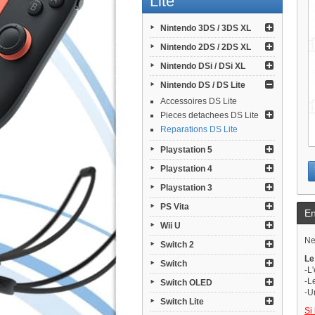
Lite
Nintendo 3DS / 3DS XL
Nintendo 2DS / 2DS XL
Nintendo DSi / DSi XL
Nintendo DS / DS Lite
Accessoires DS Lite
Pieces detachees DS Lite
Reparations DS Lite
Playstation 5
Playstation 4
Playstation 3
PS Vita
En
Wii U
Ne
Switch 2
Le
Switch
-L
-L
Switch OLED
-U
Switch Lite
Si