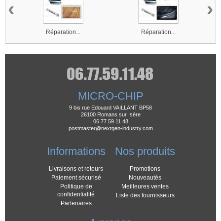
tombé sur ce site et j'ai tenté le coup. Je
‹
›
ne regrette absolument pas ! Ma asus a
été réparée en quelques jours et je l'ai
retrouvé comme avant, avec toutes mes
photos et données ! Merci pour votre
Réparation...
Réparation...
travail.
4 personne(s) sur 4 ont trouvé ce
commentaire utile.
MICRO-CHIP
9 bis rue Edouard VAILLANT BP58
26100 Romans sur Isère
06 77 59 11 48
postmaster@nextgen-industry.com
Informations
Nos produits
Livraisons et retours
Promotions
Paiement sécurisé
Nouveautés
Politique de
Meilleures ventes
confidentialité
Liste des fournisseurs
Partenaires