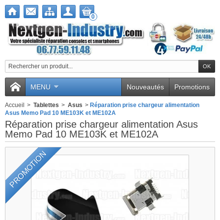
0
Nous utilisons des
cookies
MENU
Nouveautés
Promotions
Nous utilisons des cookies et d'autres
Accueil
>
Tablettes
>
Asus
>
Réparation prise chargeur alimentation
technologies de suivi pour améliorer
Asus Memo Pad 10 ME103K et ME102A
votre expérience de navigation sur
Réparation prise chargeur alimentation Asus
notre site, pour vous montrer un
Memo Pad 10 ME103K et ME102A
contenu personnalisé et des publicités
PROMOTION
ciblées, pour analyser le trafic de notre
site et pour comprendre la provenance
de nos visiteurs.
J'accepte