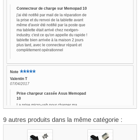
Connecteur de charge sur Memopad 10
j'ai été notifié par mail de la réparation de
la prise et du renvoi de la tablette avant
même d'avoir été notifié par la poste que
ma tablette était arrivé chez nextgen-
industry. c'est ce qu'on appelle du rapide !
tablette bien arrivée à la maison 2 jours
plus tard, avec le connecteur réparé.et
complètement opérationnel
Note
Valentin T
07/04/2017
Prise chargeur cassée Asus Memopad
10
La prise micro-usb pour charger ma
tablette était endommagée et impossible
de recharger et donc de s'en servir. Après
9 autres produits dans la même catégorie :
avoir contacté Asus qui m'ont demandé
150€ pour la réparation car il fallait
changer toute la carte mère d'après eux et
donc perdre toutes mes données... Je suis