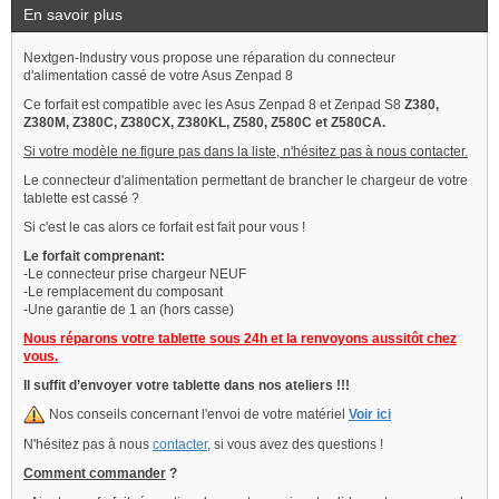
En savoir plus
Nextgen-Industry vous propose une réparation du connecteur
d'alimentation cassé de votre Asus Zenpad 8
Ce forfait est compatible avec les Asus Zenpad 8 et Zenpad S8
Z380,
Z380M, Z380C, Z380CX, Z380KL, Z580, Z580C et Z580CA.
Si votre modèle ne figure pas dans la liste, n'hésitez pas à nous contacter.
Le connecteur d'alimentation permettant de brancher le chargeur de votre
tablette est cassé ?
Si c'est le cas alors ce forfait est fait pour vous !
Le forfait comprenant:
-Le connecteur prise chargeur NEUF
-Le remplacement du composant
-Une garantie de 1 an (hors casse)
Nous réparons votre tablette sous 24h et la renvoyons aussitôt chez
vous.
Il suffit d’envoyer votre tablette dans nos ateliers !!!
Nos conseils concernant l'envoi de votre matériel
Voir ici
N'hésitez pas à nous
contacter
, si vous avez des questions !
Comment commander
?