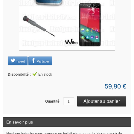
Je refuse
Changer mes préférences
Tweet
Partager
Disponibilité :
En stock
59,90 €
Quantité :
En savoir plus
Nextgen-Industry vous propose un forfait réparation de l'écran cassé de