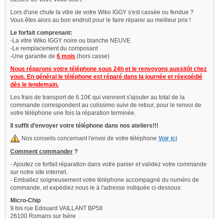
Lors d'une chute la vitre de votre Wiko IGGY s'est cassée ou fendue ?
Vous êtes alors au bon endroit pour le faire réparer au meilleur prix !
Le forfait comprenant:
-La vitre Wiko IGGY noire ou blanche NEUVE
-Le remplacement du composant
-Une garantie de
6 mois
(hors casse)
Nous réparons votre téléphone sous 24h et le renvoyons aussitôt chez
vous. En général le téléphone est réparé dans la journée et réexpédié
dès le lendemain.
Les frais de transport de 6.10€ qui viennent s'ajouter au total de la
commande correspondent au colissimo suivi de retour, pour le renvoi de
votre téléphone une fois la réparation terminée.
Il suffit d’envoyer votre téléphone dans nos ateliers!!!
Nos conseils concernant l'envoi de votre téléphone
Voir ici
Comment commander
?
- Ajoutez ce forfait réparation dans votre panier et validez votre commande
sur notre site internet.
- Emballez soigneusement votre téléphone accompagné du numéro de
commande, et expédiez nous le à l'adresse indiquée ci-dessous:
Micro-Chip
9 bis rue Edouard VAILLANT BP58
26100 Romans sur Isère