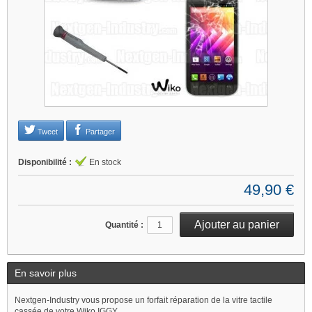
Je refuse
Changer mes préférences
Tweet
Partager
Disponibilité :
En stock
49,90 €
Quantité :
En savoir plus
Nextgen-Industry vous propose un forfait réparation de la vitre tactile
cassée de votre Wiko IGGY.