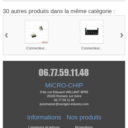
30 autres produits dans la même catégorie :
‹
›
Connecteur...
Connecteur...
MICRO-CHIP
9 bis rue Edouard VAILLANT BP58
26100 Romans sur Isère
06 77 59 11 48
postmaster@nextgen-industry.com
Informations
Nos produits
Livraisons et retours
Promotions