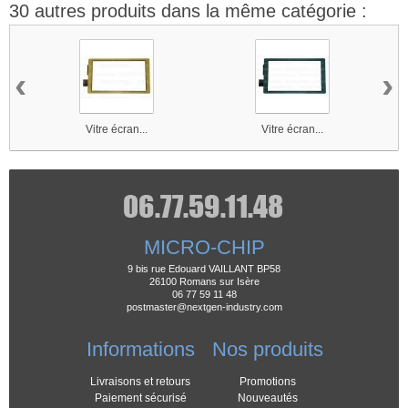
30 autres produits dans la même catégorie :
‹
›
Vitre écran...
Vitre écran...
MICRO-CHIP
9 bis rue Edouard VAILLANT BP58
26100 Romans sur Isère
06 77 59 11 48
postmaster@nextgen-industry.com
Informations
Nos produits
Livraisons et retours
Promotions
Paiement sécurisé
Nouveautés