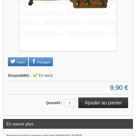
Je refuse
Changer mes préférences
Tweet
Partager
Disponibilité :
En stock
9,90 €
Quantité :
En savoir plus
Nappe bouton power volume Nintendo Switch.