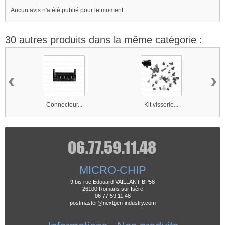
Aucun avis n'a été publié pour le moment.
30 autres produits dans la même catégorie :
‹
›
Connecteur...
Kit visserie...
MICRO-CHIP
9 bis rue Edouard VAILLANT BP58
26100 Romans sur Isère
06 77 59 11 48
postmaster@nextgen-industry.com