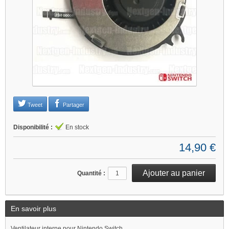
Je refuse
Changer mes préférences
Tweet
Partager
Disponibilité :
En stock
14,90 €
Quantité :
En savoir plus
Ventilateur interne pour Nintendo Switch